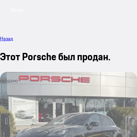
Меню
My sa
Назад
Этот Porsche был продан.
продано