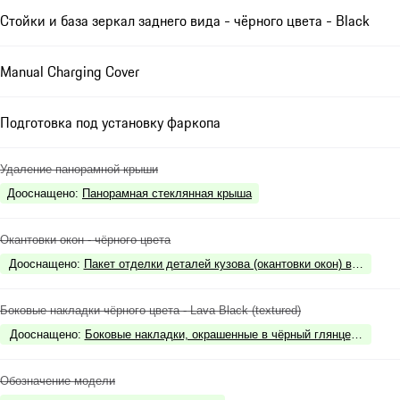
Стойки и база зеркал заднего вида - чёрного цвета - Black
Manual Charging Cover
Подготовка под установку фаркопа
Удаление панорамной крыши
Дооснащено
:
Панорамная стеклянная крыша
Окантовки окон - чёрного цвета
Дооснащено
:
Пакет отделки деталей кузова (окантовки окон) в чёрном цв
Боковые накладки чёрного цвета - Lava Black (textured)
Дооснащено
:
Боковые накладки, окрашенные в чёрный глянцевый цвет - 
Обозначение модели