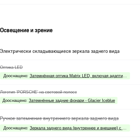
Освещение и зрение
Электрически складывающиеся зеркала заднего вида
Оптика LED
Дооснащено
:
Затемнённая оптика Matrix LED, включая адаптивные фар
Логотип ‘PORSCHE’ на световой полосе
Дооснащено
:
Затемнённые задние фонари - Glacier Iceblue
Ручное затемнение внутреннего зеркала заднего вида
Дооснащено
:
Зеркала заднего вида (внутреннее и внешние) с функцие