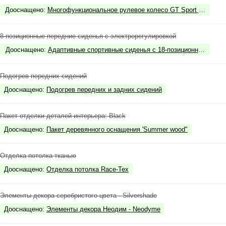
Дооснащено
:
Многофункциональное рулевое колесо GT Sport с отделк
8-позиционные передние сиденья с электрорегулировкой
Дооснащено
:
Адаптивные спортивные сиденья с 18-позиционной регули
Подогрев передних сидений
Дооснащено
:
Подогрев передних и задних сидений
Пакет отделки деталей интерьера: Black
Дооснащено
:
Пакет деревянного оснащения 'Summer wood"
Отделка потолка тканью
Дооснащено
:
Отделка потолка Race-Tex
Элементы декора серебристого цвета - Silvershade
Дооснащено
:
Элементы декора Неодим - Neodyme