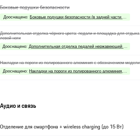
Боковые подушки безопасности
Дооснащено
:
Боковые подушки безопасности (в задней части салона)
Дополнительная отделка чёрного цвета: педали и площадка для отдыха
левой ноги
Дооснащено
:
Дополнительная отделка педалей нержавеющей сталью
Накладки на пороги из полированного алюминия с обозначением модели
Дооснащено
:
Накладки на пороги из полированного алюминия, с подсв
Аудио и связь
Отделение для смартфона + wireless charging (до 15 Вт)