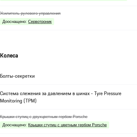
Усилитель рулевого управления
Дооснащено
:
Сервотроник
Колеса
Болты-секретки
Система слежения за давлением в шинах - Tyre Pressure
Monitoring (TPM)
Крышки ступиц с двухцветным гербом Porsche
Дооснащено
:
Крышки ступиц с цветным гербом Porsche