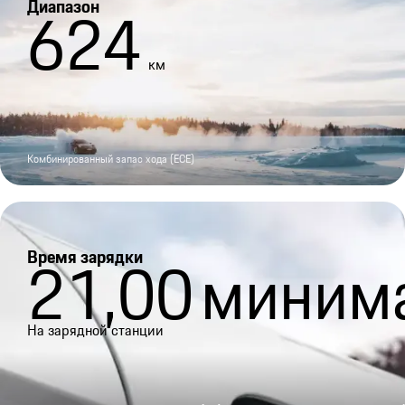
Диапазон
624
км
Комбинированный запас хода (ECE)
Время зарядки
21,00
миним
На зарядной станции