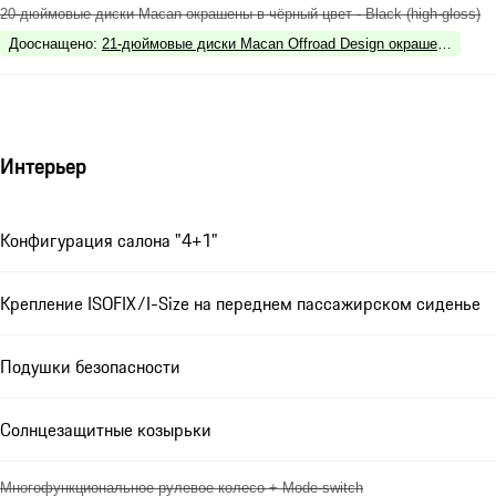
20-дюймовые диски Macan окрашены в чёрный цвет - Black (high-gloss)
Дооснащено
:
21-дюймовые диски Macan Offroad Design окрашены в серы
Интерьер
Конфигурация салона "4+1"
Крепление ISOFIX/I-Size на переднем пассажирском сиденье
Подушки безопасности
Солнцезащитные козырьки
Многофункциональное рулевое колесо + Mode-switch