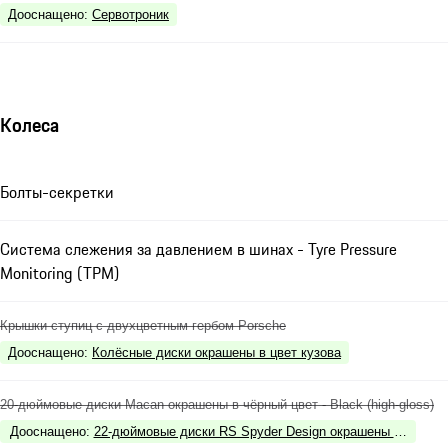
Дооснащено
:
Сервотроник
Колеса
Болты-секретки
Система слежения за давлением в шинах - Tyre Pressure
Monitoring (TPM)
Крышки ступиц с двухцветным гербом Porsche
Дооснащено
:
Колёсные диски окрашены в цвет кузова
20-дюймовые диски Macan окрашены в чёрный цвет - Black (high-gloss)
Дооснащено
:
22-дюймовые диски RS Spyder Design окрашены в чёрный цв