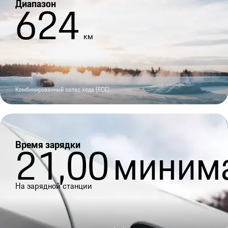
Диапазон
624
км
Комбинированный запас хода (ECE)
Время зарядки
21,00
миним
На зарядной станции