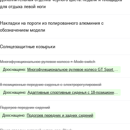
для отдыха левой ноги
Накладки на пороги из полированного алюминия с
обозначением модели
Солнцезащитные козырьки
Многофункциональное рулевое колесо + Mode-switch
Дооснащено
:
Многофункциональное рулевое колесо GT Sport с отделк
8-позиционные передние сиденья с электрорегулировкой
Дооснащено
:
Адаптивные спортивные сиденья с 18-позиционной регули
Подогрев передних сидений
Дооснащено
:
Подогрев передних и задних сидений