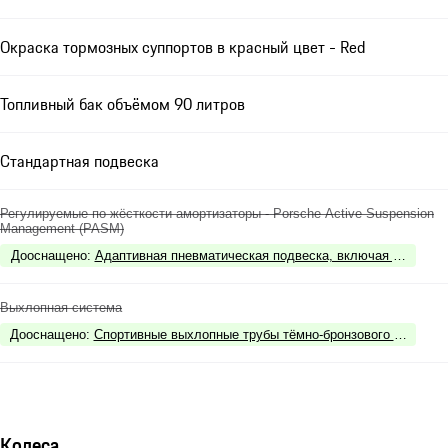
Окраска тормозных суппортов в красный цвет - Red
Топливный бак объёмом 90 литров
Стандартная подвеска
Регулируемые по жёсткости амортизаторы - Porsche Active Suspension
Management (PASM)
Дооснащено
:
Адаптивная пневматическая подвеска, включая регулиру
Выхлопная система
Дооснащено
:
Спортивные выхлопные трубы тёмно-бронзового цвета - D
Колеса