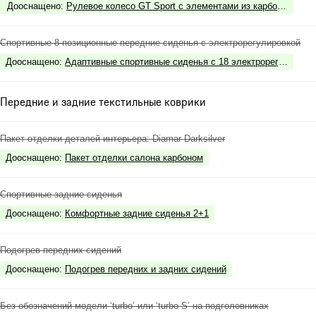
Дооснащено
:
Рулевое колесо GT Sport с элементами из карбона, подо
Спортивные 8-позиционные передние сиденья с электрорегулировкой
Дооснащено
:
Адаптивные спортивные сиденья с 18 электрорегулировк
Передние и задние текстильные коврики
Пакет отделки деталей интерьера: Diamar Darksilver
Дооснащено
:
Пакет отделки салона карбоном
Спортивные задние сиденья
Дооснащено
:
Комфортные задние сиденья 2+1
Подогрев передних сидений
Дооснащено
:
Подогрев передних и задних сидений
Без обозначений модели ‘turbo’ или ‘turbo S’ на подголовниках