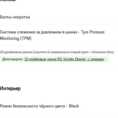
Болты-секретки
Система слежения за давлением в шинах - Tyre Pressure
Monitoring (TPM)
20-дюймовые диски Cayenne S окрашены в серый цвет - Vesuvius Grey
Дооснащено
:
22-дюймовые диски RS Spyder Design, c окрашенными р
Интерьер
Ремни безопасности чёрного цвета - Black