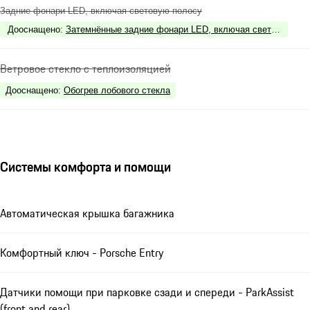
Задние фонари LED, включая световую полосу
Дооснащено
:
Затемнённые задние фонари LED, включая световую по
Ветровое стекло с теплоизоляцией
Дооснащено
:
Обогрев лобового стекла
Системы комфорта и помощи
Автоматическая крышка багажника
Комфортный ключ - Porsche Entry
Датчики помощи при парковке сзади и спереди - ParkAssist
(front and rear)