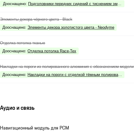
Дооснащено
:
Подголовники передних сидений с тиснением эмблемы P
Элементы декора чёрного цвета - Black
Дооснащено
:
Элементы декора золотистого цвета - Neodyme
Отделка потолка тканью
Дооснащено
:
Отделка потолка Race-Tex
Накладки на пороги из полированного алюминия с обозначением модели
Дооснащено
:
Накладки на пороги с отделкой тёмным полированным ал
Аудио и связь
Навигационный модуль для РСМ