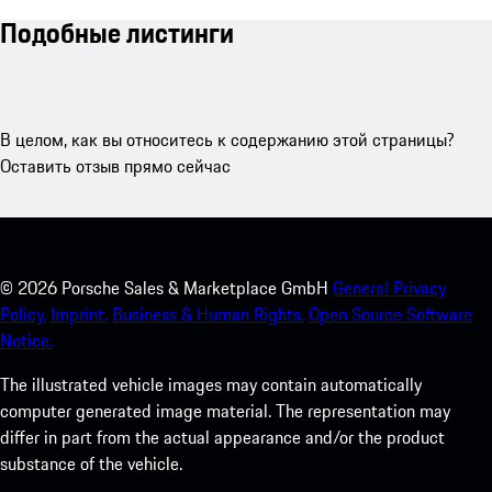
Подобные листинги
В целом, как вы относитесь к содержанию этой страницы?
Оставить отзыв прямо сейчас
©
2026
Porsche Sales & Marketplace GmbH
General Privacy
Policy.
Imprint.
Business & Human Rights.
Open Source Software
Notice.
The illustrated vehicle images may contain automatically
computer generated image material. The representation may
differ in part from the actual appearance and/or the product
substance of the vehicle.