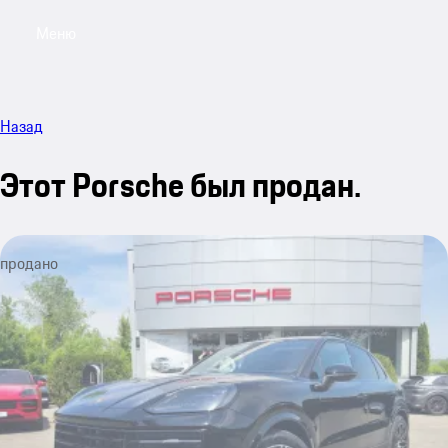
Меню
My sa
Назад
Этот Porsche был продан.
продано