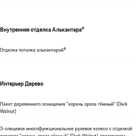
Внутренняя отделка Алькантара®
Отделка потолка алькантарой®
Интерьер Дерево
Пакет деревянного оснащения "корень ореха тёмный” (Dark
Walnut)
3-спицевое многофункциональное рулевое колесо с отделкой
деревом "корень ореха тёмный” (Dark Walnut), подогревом