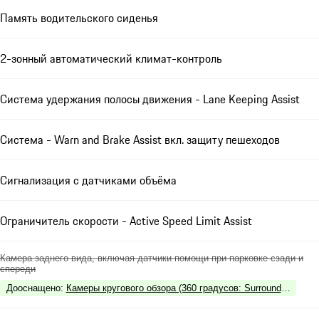
Память водительского сиденья
2-зонный автоматический климат-контроль
Система удержания полосы движения - Lane Keeping Assist
Система - Warn and Brake Assist вкл. защиту пешеходов
Сигнализация с датчиками объёма
Ограничитель скорости - Active Speed Limit Assist
Камера заднего вида, включая датчики помощи при парковке сзади и
спереди
Дооснащено
:
Камеры кругового обзора (360 градусов: Surround View),