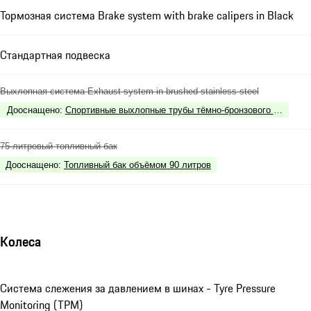
Тормозная система Brake system with brake calipers in Black
Стандартная подвеска
Выхлопная система Exhaust system in brushed stainless steel
Дооснащено
:
Спортивные выхлопные трубы тёмно-бронзового цвета - D
75-литровый топливный бак
Дооснащено
:
Топливный бак объёмом 90 литров
Колеса
Система слежения за давлением в шинах - Tyre Pressure
Monitoring (TPM)