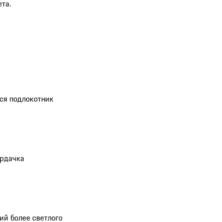
та.
ся подлокотник
ардачка
ий более светлого