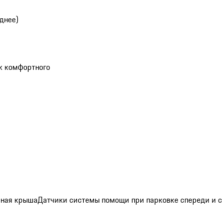
днее)
ик комфортного
мная крыша
Датчики системы помощи при парковке спереди и сз