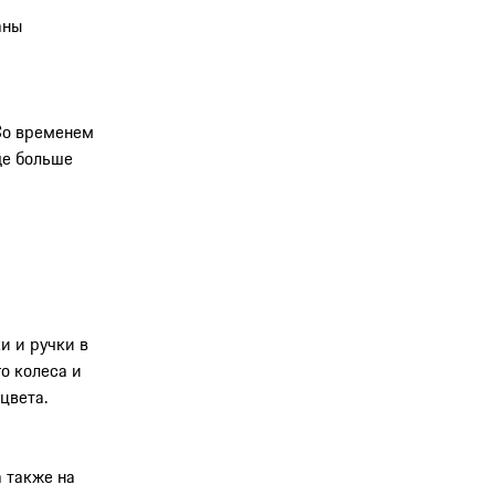
аны
Со временем
ще больше
и и ручки в
о колеса и
цвета.
 также на