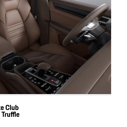
е Club
Truffle