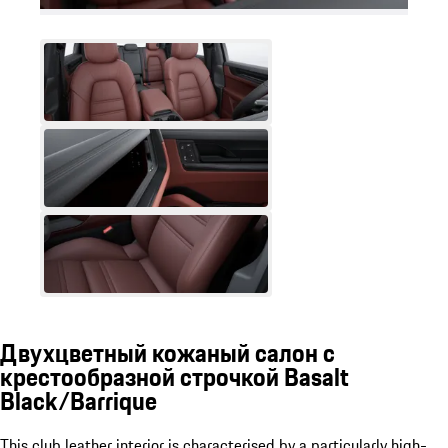
Двухцветный кожаный салон с
крестообразной строчкой Basalt
Black/Barrique
This club leather interior is characterised by a particularly high-