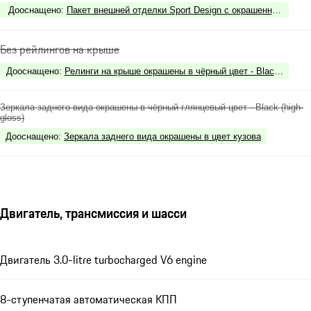
Дооснащено
:
Пакет внешней отделки Sport Design с окрашенными элеме
Без рейлингов на крыше
Дооснащено
:
Релинги на крыше окрашены в чёрный цвет - Black Alumin
Зеркала заднего вида окрашены в чёрный глянцевый цвет - Black (high-
gloss)
Дооснащено
:
Зеркала заднего вида окрашены в цвет кузова
Двигатель, трансмиссия и шасси
Двигатель 3.0-litre turbocharged V6 engine
8-ступенчатая автоматическая КПП