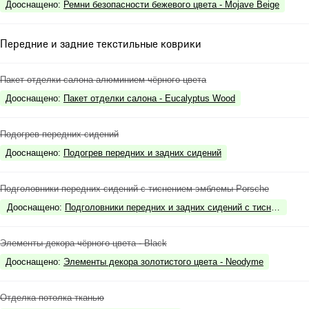
Дооснащено
:
Ремни безопасности бежевого цвета - Mojave Beige
Передние и задние текстильные коврики
Пакет отделки салона алюминием чёрного цвета
Дооснащено
:
Пакет отделки салона - Eucalyptus Wood
Подогрев передних сидений
Дооснащено
:
Подогрев передних и задних сидений
Подголовники передних сидений с тиснением эмблемы Porsche
Дооснащено
:
Подголовники передних и задних сидений с тиснением э
Элементы декора чёрного цвета - Black
Дооснащено
:
Элементы декора золотистого цвета - Neodyme
Отделка потолка тканью