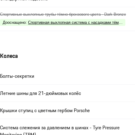
Спортивные выхлопные трубы тёмно-бронзового цвета - Dark Bronze
Дооснащено
:
Спортивная выхлопная система с насадками тёмно-бронзо
Колеса
Болты-секретки
Летние шины для 21-дюймовых колёс
Крышки ступиц с цветным гербом Porsche
Система слежения за давлением в шинах - Tyre Pressure
Monitoring (TPM)