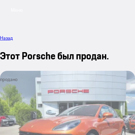
Меню
My sa
Назад
Этот Porsche был продан.
продано