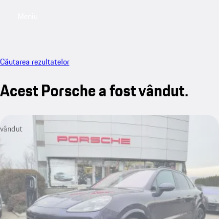
Meniu
My sa
Căutarea rezultatelor
Acest Porsche a fost vândut.
vândut