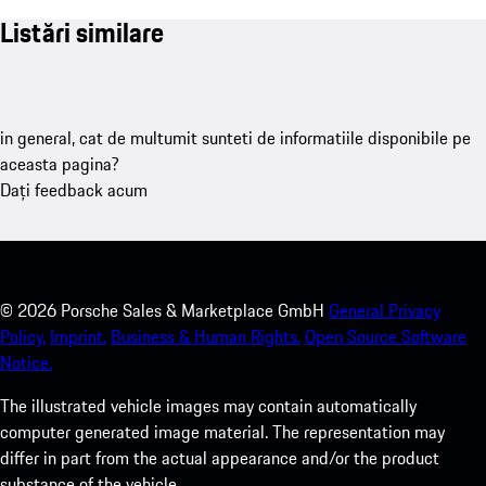
Listări similare
in general, cat de multumit sunteti de informatiile disponibile pe
aceasta pagina?
Dați feedback acum
©
2026
Porsche Sales & Marketplace GmbH
General Privacy
Policy.
Imprint.
Business & Human Rights.
Open Source Software
Notice.
The illustrated vehicle images may contain automatically
computer generated image material. The representation may
differ in part from the actual appearance and/or the product
substance of the vehicle.