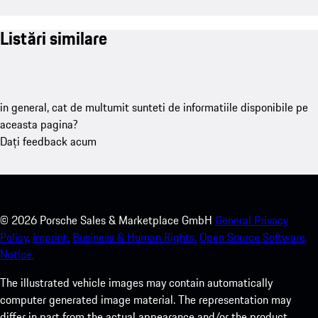
Listări similare
in general, cat de multumit sunteti de informatiile disponibile pe
aceasta pagina?
Dați feedback acum
©
2026
Porsche Sales & Marketplace GmbH
General Privacy
Policy.
Imprint.
Business & Human Rights.
Open Source Software
Notice.
The illustrated vehicle images may contain automatically
computer generated image material. The representation may
differ in part from the actual appearance and/or the product