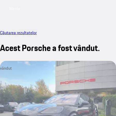
Meniu
My sa
Căutarea rezultatelor
Acest Porsche a fost vândut.
vândut