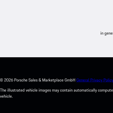
in gene
©
2026
Porsche Sales & Marketplace GmbH
General Privacy Policy
The illustrated vehicle images may contain automatically computer
vehicle.