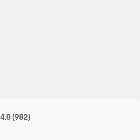
My save
4.0
(982)