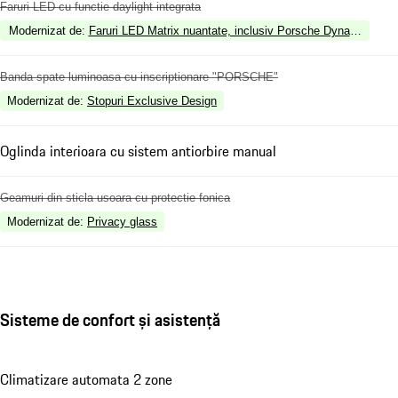
Faruri LED cu functie daylight integrata
Modernizat de
:
Faruri LED Matrix nuantate, inclusiv Porsche Dynamic Lig
Banda spate luminoasa cu inscriptionare "PORSCHE"
Modernizat de
:
Stopuri Exclusive Design
Oglinda interioara cu sistem antiorbire manual
Geamuri din sticla usoara cu protectie fonica
Modernizat de
:
Privacy glass
Sisteme de confort și asistență
Climatizare automata 2 zone