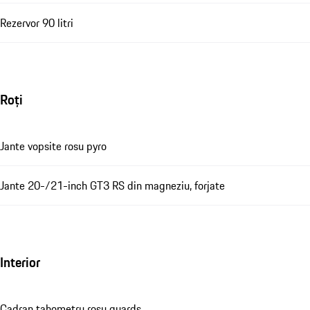
Rezervor 90 litri
Roți
Jante vopsite rosu pyro
Jante 20-/21-inch GT3 RS din magneziu, forjate
Interior
Cadran tahometru rosu guards