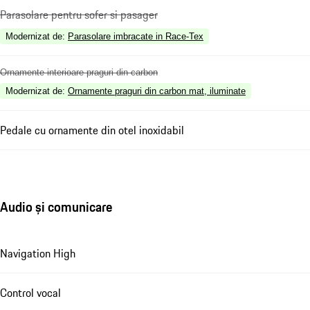
Parasolare pentru sofer si pasager
Modernizat de
:
Parasolare imbracate in Race-Tex
Ornamente interioare praguri din carbon
Modernizat de
:
Ornamente praguri din carbon mat, iluminate
Pedale cu ornamente din otel inoxidabil
Audio și comunicare
Navigation High
Control vocal