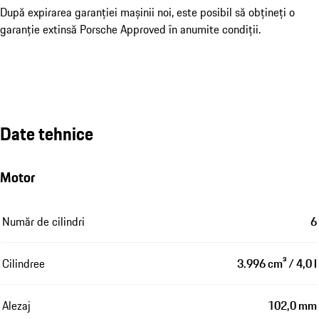
După expirarea garanției mașinii noi, este posibil să obțineți o
garanție extinsă Porsche Approved în anumite condiții.
Date tehnice
Motor
Număr de cilindri
6
Cilindree
3.996 cm³ / 4,0 l
Alezaj
102,0 mm