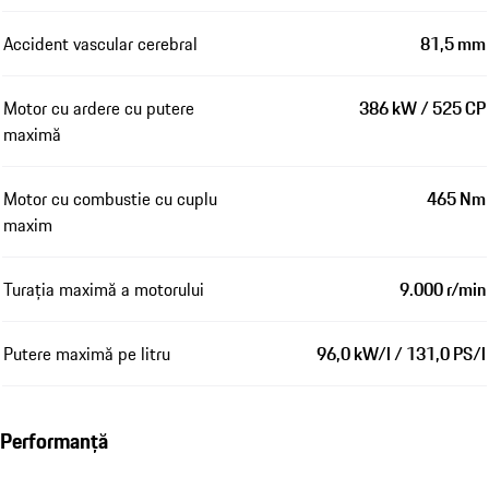
Accident vascular cerebral
81,5 mm
Motor cu ardere cu putere
386 kW / 525 CP
maximă
Motor cu combustie cu cuplu
465 Nm
maxim
Turația maximă a motorului
9.000 r/min
Putere maximă pe litru
96,0 kW/l / 131,0 PS/l
Performanță