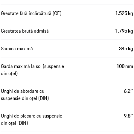
Greutate fără încărcătură (CE)
1.525 kg
Greutatea brută admisă
1.795 kg
Sarcina maximă
345 kg
Garda maximă la sol (suspensie
100 mm
din oțel)
Unghi de abordare cu
6,2 °
suspensie din oțel (DIN)
Unghi de plecare cu suspensie
9,8 °
din oțel (DIN)