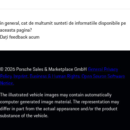
in general, cat de multumit sunteti de informatiile disponibile pe
aceasta pagina?
Dați feedback acum
©
2026
Porsche Sales & Marketplace GmbH
General Privacy
Policy.
Imprint.
Business & Human Rights.
Open Source Software
Notice.
The illustrated vehicle images may contain automatically
computer generated image material. The representation may
differ in part from the actual appearance and/or the product
substance of the vehicle.