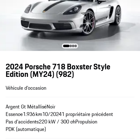
2024 Porsche 718 Boxster Style
Edition (MY24)
(982)
Véhicule d'occasion
Argent Gt Métallisé
Noir
Essence
1.936 km
10/2024
1 propriétaire précédent
Pas d'accidents
220 kW / 300 ch
Propulsion
PDK (automatique)