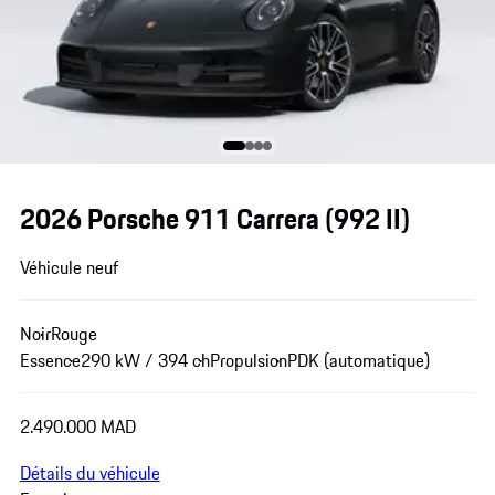
2026 Porsche 911 Carrera
(992 II)
Véhicule neuf
Noir
Rouge
Essence
290 kW / 394 ch
Propulsion
PDK (automatique)
2.490.000 MAD
Détails du véhicule