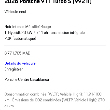
2026 Porsche 911 Turbo S
(992 II)
Véhicule neuf
Noir Intense Métallisé
Rouge
T-Hybrid
523 kW / 711 ch
Transmission intégrale
PDK (automatique)
3.771.705 MAD
Détails du véhicule
Enregistrer
Porsche Centre Casablanca
Consommation combinée (WLTP, Vehicle High): 11,9 l/100
km · Émissions de CO2 combinées (WLTP, Vehicle High): 270
g/km