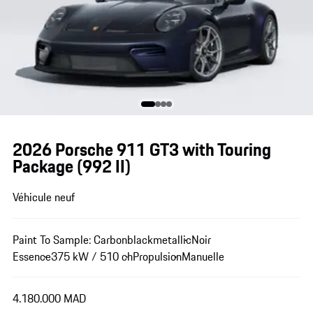
2026 Porsche 911 GT3 with Touring
Package
(992 II)
Véhicule neuf
Paint To Sample: Carbonblackmetallic
Noir
Essence
375 kW / 510 ch
Propulsion
Manuelle
4.180.000 MAD