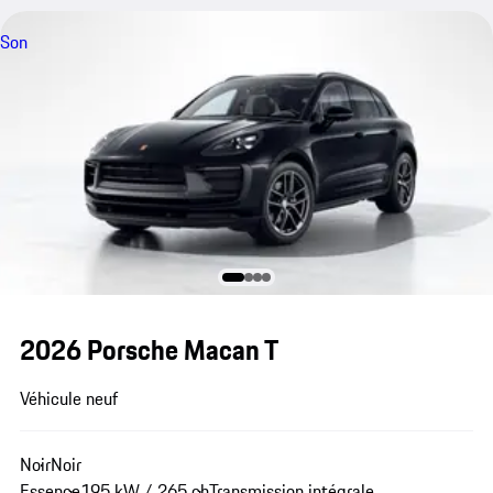
Son
2026 Porsche Macan T
Véhicule neuf
Noir
Noir
Essence
195 kW / 265 ch
Transmission intégrale