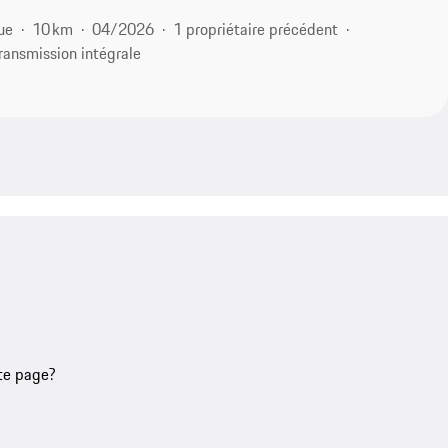
ue
10 km
04/2026
1 propriétaire précédent
ransmission intégrale
tte page?