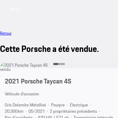
Menu
My sa
Retour
Cette Porsche a été vendue.
vendu
2021 Porsche Taycan 4S
Véhicule d'occasion
Gris Dolomite Métallisé
Pourpre
Électrique
20.300 km
05/2021
2 propriétaires précédents
Pas d'accidents
420 kW / 571 ch
Transmission intégrale