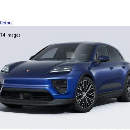
Menu
My sa
Retour
14 Images