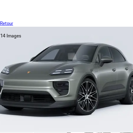
Menu
My sa
Retour
14 Images