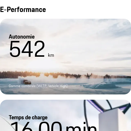
E-Performance
Autonomie
542
km
Gamme combinée (WLTP, Vehicle High)
Temps de charge
16,00
min