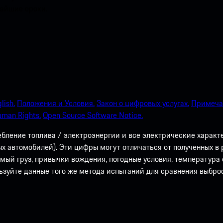
чайшие сроки.
lish.
Положения и Условия.
Закон о цифровых услугах.
Примечан
uman Rights.
Open Source Software Notice.
ебление топлива / электроэнергии и все электрические харак
 автомобилей). Эти цифры могут отличаться от полученных в р
имый груз, привычки вождения, погодные условия, температур
льзуйте данные того же метода испытаний для сравнения выброс