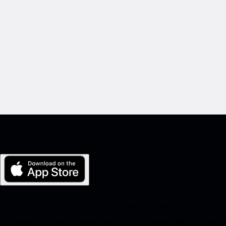
Мой Porsche для iOS
Скачайте наше приложение, легко отсканировав QR-код ниже.