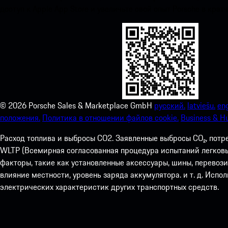
доступ к Apple App Store и увеличьте свой опыт Porsche в крат
©
2026
Porsche Sales & Marketplace GmbH
русский.
latviešu.
eng
положения.
Политика в отношении файлов cookie.
Business & H
Расход топлива и выбросы СО2. Заявленные выбросы CO₂, потр
WLTP (Всемирная согласованная процедура испытаний легковых
факторы, такие как установленные аксессуары, шины, перевоз
влияние местности, уровень заряда аккумулятора. и т. д. Испо
электрических характеристик других транспортных средств.