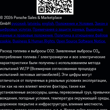
©
2026
Porsche Sales & Marketplace
GmbH
русский.
latviešu.
english.
Положения и Условия.
Закон о
цифровых услугах.
Примечания о защите данных.
Выходные
данные и правовые положения.
Политика в отношении файлов
cookie.
Business & Human Rights.
Open Source Software Notice.
Расход топлива и выбросы СО2. Заявленные выбросы CO₂,
потребление топлива / электроэнергии и все электрические
характеристики были получены с использованием метода
испытаний WLTP (Всемирная согласованная процедура
испытаний легковых автомобилей). Эти цифры могут
отличаться от полученных в реальных условиях эксплуатации,
так как на них влияют многие факторы, такие как
установленные аксессуары, шины, перевозимый груз, привычки
вождения, погодные условия, температура окружающей среды,
дорожное покрытие и инфраструктура, влияние местности,
уровень заряда аккумулятора. и т. д. Используйте данные того