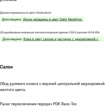
Диски окрашены в цвет Darksilver.
Дооснащено
:
Диски окрашены в цвет Satin Neodyme.
20-дюймовые кованые легкосплавные диски 718 Cayman GT4 RS
Дооснащено
:
Кожа в цвет салона и частично с декоративной строчкой
Салон
Обод рулевого колеса с верхней центральной маркировкой
желтого цвета.
Рычаг переключения передач PDK Race-Tex