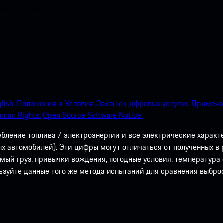
чайшие сроки.
lish.
Положения и Условия.
Закон о цифровых услугах.
Примечан
uman Rights.
Open Source Software Notice.
ебление топлива / электроэнергии и все электрические харак
 автомобилей). Эти цифры могут отличаться от полученных в р
имый груз, привычки вождения, погодные условия, температур
льзуйте данные того же метода испытаний для сравнения выброс