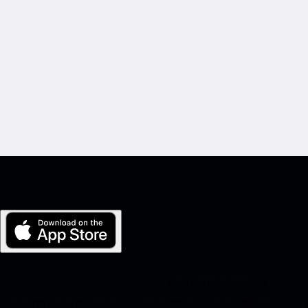
Мой Porsche для iOS
Скачайте наше приложение, легко отсканировав QR-код ниже.