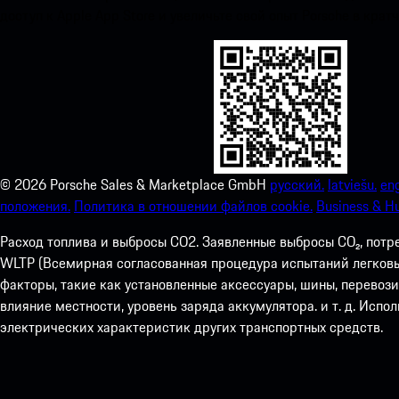
доступ к Apple App Store и увеличьте свой опыт Porsche в крат
©
2026
Porsche Sales & Marketplace GmbH
русский.
latviešu.
eng
положения.
Политика в отношении файлов cookie.
Business & H
Расход топлива и выбросы СО2. Заявленные выбросы CO₂, потр
WLTP (Всемирная согласованная процедура испытаний легковых
факторы, такие как установленные аксессуары, шины, перевоз
влияние местности, уровень заряда аккумулятора. и т. д. Испо
электрических характеристик других транспортных средств.