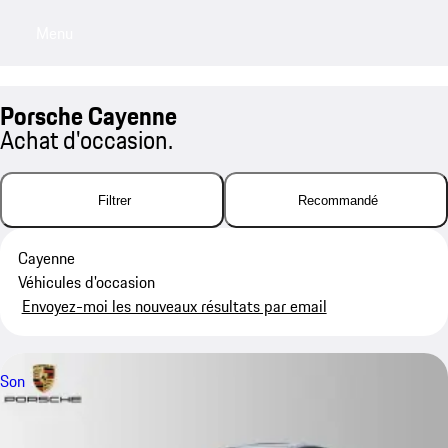
Menu
My saved searches, 0 searches saved
My sa
Porsche Cayenne
Achat d'occasion.
Filtrer
Recommandé
Cayenne
Véhicules d'occasion
Envoyez-moi les nouveaux résultats par email
Son