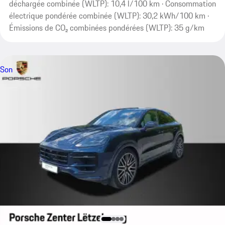
déchargée combinée (WLTP): 10,4 l/100 km · Consommation
électrique pondérée combinée (WLTP): 30,2 kWh/100 km ·
Émissions de CO₂ combinées pondérées (WLTP): 35 g/km
Son