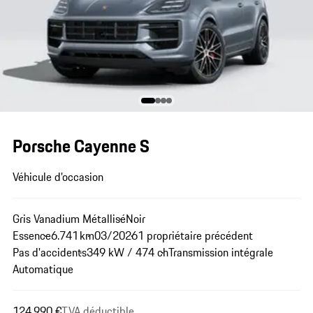
Porsche Cayenne S
Véhicule d'occasion
Gris Vanadium Métallisé
Noir
Essence
6.741 km
03/2026
1 propriétaire précédent
Pas d'accidents
349 kW / 474 ch
Transmission intégrale
Automatique
124.990 €
TVA déductible