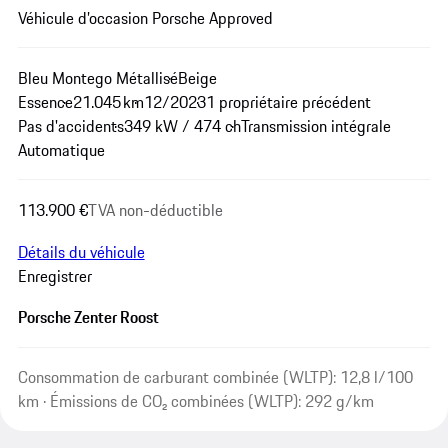
Véhicule d’occasion Porsche Approved
Bleu Montego Métallisé
Beige
Essence
21.045 km
12/2023
1 propriétaire précédent
Pas d'accidents
349 kW / 474 ch
Transmission intégrale
Automatique
113.900 €
TVA non-déductible
Détails du véhicule
Enregistrer
Porsche Zenter Roost
Consommation de carburant combinée (WLTP): 12,8 l/100
km · Émissions de CO₂ combinées (WLTP): 292 g/km