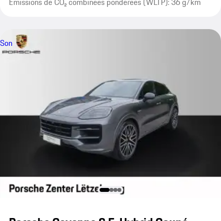
Émissions de CO₂ combinées pondérées (WLTP): 36 g/km
Son