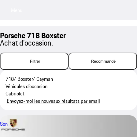
Menu
My saved searches, 0 searches saved
My sa
Porsche 718 Boxster
Achat d'occasion.
Filtrer
Recommandé
718/ Boxster/ Cayman
Véhicules d'occasion
Cabriolet
Envoyez-moi les nouveaux résultats par email
Son