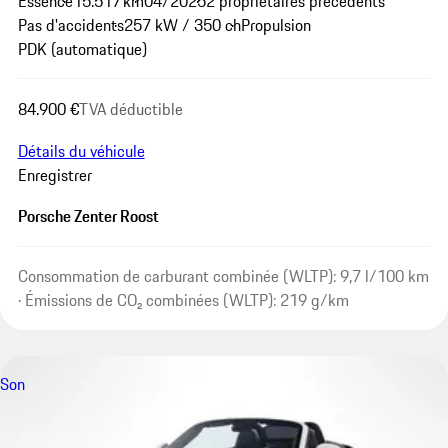
Essence
15.517 km
04/2025
2 propriétaires précédents
Pas d'accidents
257 kW / 350 ch
Propulsion
PDK (automatique)
84.900 €
TVA déductible
Détails du véhicule
Enregistrer
Porsche Zenter Roost
Consommation de carburant combinée (WLTP): 9,7 l/100 km
· Émissions de CO₂ combinées (WLTP): 219 g/km
Son