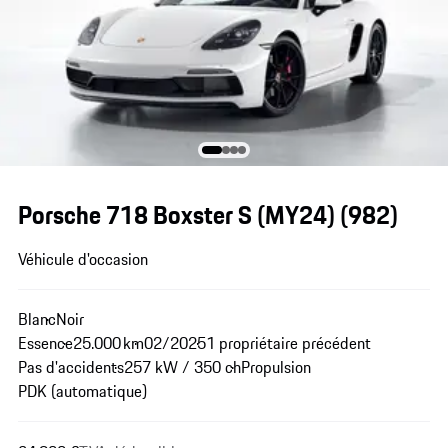
Porsche 718 Boxster S (MY24)
(982)
Véhicule d'occasion
Blanc
Noir
Essence
25.000 km
02/2025
1 propriétaire précédent
Pas d'accidents
257 kW / 350 ch
Propulsion
PDK (automatique)