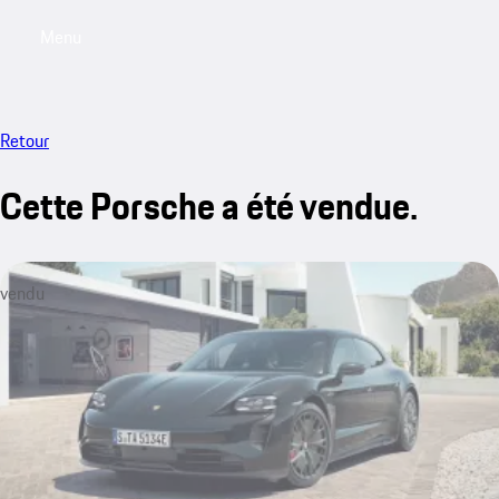
Menu
My saved searches, 0 searches saved
My sa
Retour
Cette Porsche a été vendue.
vendu