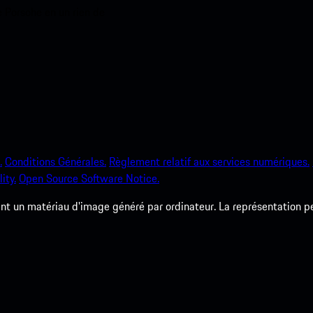
e Porsche en un rien de
.
Conditions Générales.
Règlement relatif aux services numériques.
ity.
Open Source Software Notice.
 un matériau d'image généré par ordinateur. La représentation peut