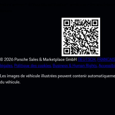
instantanément à l’App Store d’Apple et améliorez votre expérienc
temps.
©
2026
Porsche Sales & Marketplace GmbH
DEUTSCH.
FRANCAIS
légales.
Politique des cookies.
Business & Human Rights.
Accessibil
Les images de véhicule illustrées peuvent contenir automatiquement
du véhicule.