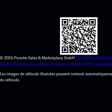
instantanément à l’App Store d’Apple et améliorez votre expérienc
temps.
©
2026
Porsche Sales & Marketplace GmbH
DEUTSCH.
FRANCAIS
légales.
Politique des cookies.
Business & Human Rights.
Accessibil
Les images de véhicule illustrées peuvent contenir automatiquement
du véhicule.