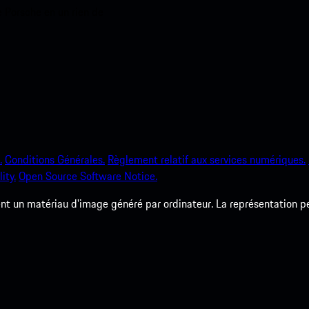
e Porsche en un rien de
.
Conditions Générales.
Règlement relatif aux services numériques.
ity.
Open Source Software Notice.
 un matériau d'image généré par ordinateur. La représentation peut