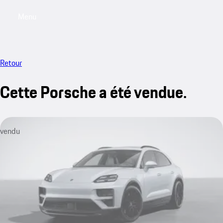
Menu
My saved searches, 0 searches saved
My sa
Retour
Cette Porsche a été vendue.
vendu