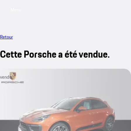
Menu
My saved searches, 0 searches saved
My sa
Retour
Cette Porsche a été vendue.
vendu