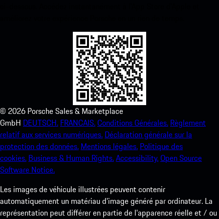
ci-dessous. Accédez instantanément à l’App Store d’Apple et
améliorez votre expérience Porsche en un rien de temps.
©
2026
Porsche Sales & Marketplace
GmbH
DEUTSCH.
FRANCAIS.
Conditions Générales.
Règlement
relatif aux services numériques.
Déclaration générale sur la
protection des données.
Mentions légales.
Politique des
cookies.
Business & Human Rights.
Accessibility.
Open Source
Software Notice.
Les images de véhicule illustrées peuvent contenir
automatiquement un matériau d'image généré par ordinateur. La
représentation peut différer en partie de l'apparence réelle et / ou