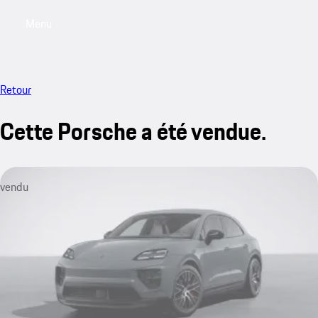
Menu
My saved searches, 0 searches saved
My sa
Retour
Cette Porsche a été vendue.
vendu