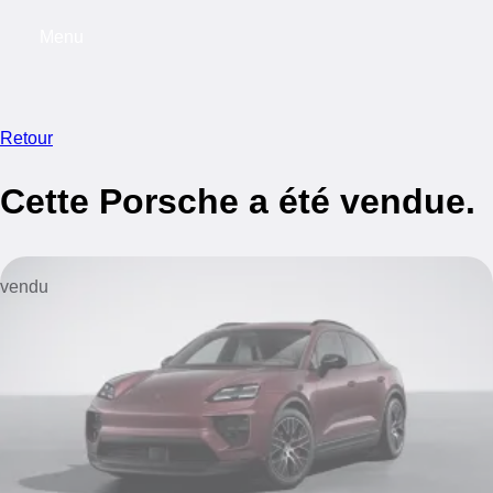
Menu
My saved searches, 0 searches saved
My s
Retour
Cette Porsche a été vendue.
vendu