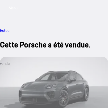
Menu
My saved searches, 0 searches saved
My sa
Retour
Cette Porsche a été vendue.
vendu