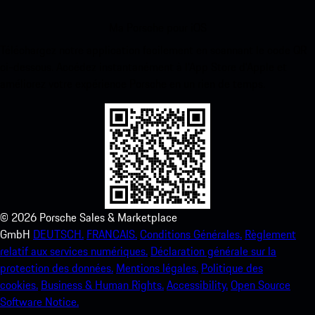
Ma Porsche pour iOS
Téléchargez notre application facilement en scannant le code QR
ci-dessous. Accédez instantanément à l’App Store d’Apple et
améliorez votre expérience Porsche en un rien de temps.
©
2026
Porsche Sales & Marketplace
GmbH
DEUTSCH.
FRANCAIS.
Conditions Générales.
Règlement
relatif aux services numériques.
Déclaration générale sur la
protection des données.
Mentions légales.
Politique des
cookies.
Business & Human Rights.
Accessibility.
Open Source
Software Notice.