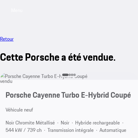
Menu
My saved searches, 0 searches saved
My sa
Retour
Cette Porsche a été vendue.
vendu
Porsche Cayenne Turbo E-Hybrid Coupé
Véhicule neuf
Noir Chromite Métallisé
Noir
Hybride rechargeable
544 kW / 739 ch
Transmission intégrale
Automatique