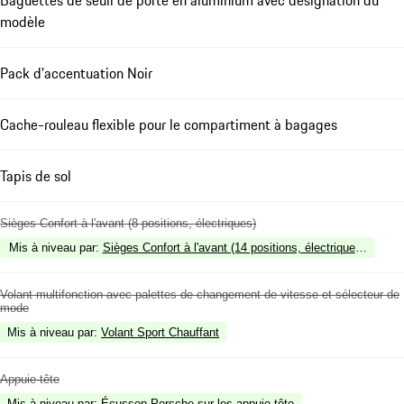
modèle
Pack d'accentuation Noir
Cache-rouleau flexible pour le compartiment à bagages
Tapis de sol
Sièges Confort à l'avant (8 positions, électriques)
Mis à niveau par
:
Sièges Confort à l'avant (14 positions, électriques) ave
Volant multifonction avec palettes de changement de vitesse et sélecteur de
mode
Mis à niveau par
:
Volant Sport Chauffant
Appuie-tête
Mis à niveau par
:
Écusson Porsche sur les appuie-tête