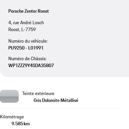
Porsche Zenter Roost
4, rue André Losch
Roost, L-7759
Numéro du véhicule:
PU9250 - L01991
Numéro de Châssis:
WP1ZZZ9Y4SDA35807
Teinte extérieure
Gris Dolomite Métallisé
Kilométrage
9.585 km