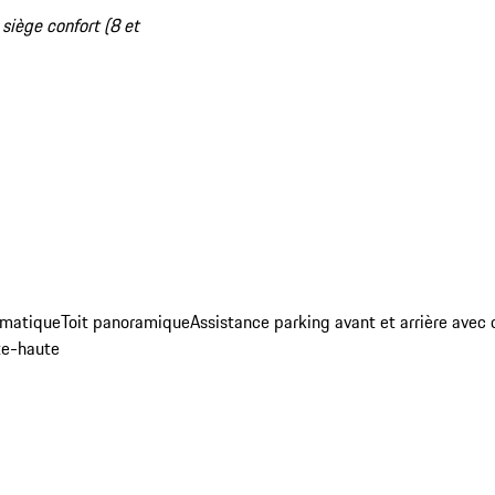
 siège confort (8 et
umatique
Toit panoramique
Assistance parking avant et arrière avec
te-haute