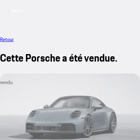
Menu
My saved searches, 0 searches saved
My sa
Retour
Cette Porsche a été vendue.
vendu