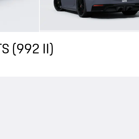
TS
(992 II)