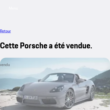
Menu
My saved searches, 0 searches saved
My sa
Retour
Cette Porsche a été vendue.
vendu