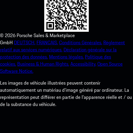
©
2026
Porsche Sales & Marketplace
GmbH
DEUTSCH.
FRANCAIS.
Conditions Générales.
Règlement
relatif aux services numériques.
Déclaration générale sur la
protection des données.
Mentions légales.
Politique des
cookies.
Business & Human Rights.
Accessibility.
Open Source
Software Notice.
Les images de véhicule illustrées peuvent contenir
automatiquement un matériau d'image généré par ordinateur. La
représentation peut différer en partie de l'apparence réelle et / ou
de la substance du véhicule.