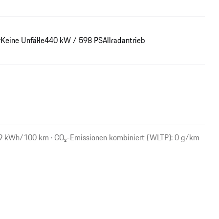
r
Keine Unfälle
440 kW / 598 PS
Allradantrieb
,9 kWh/100 km · CO₂-Emissionen kombiniert (WLTP): 0 g/km