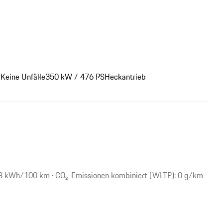
r
Keine Unfälle
350 kW / 476 PS
Heckantrieb
,8 kWh/100 km · CO₂-Emissionen kombiniert (WLTP): 0 g/km