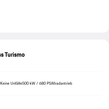
ss Turismo
r
Keine Unfälle
500 kW / 680 PS
Allradantrieb