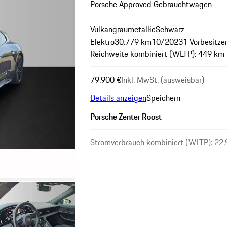
Porsche Approved Gebrauchtwagen
Vulkangraumetallic
Schwarz
Elektro
30.779 km
10/2023
1 Vorbesitze
Reichweite kombiniert (WLTP): 449 km
79.900 €
Inkl. MwSt. (ausweisbar)
Details anzeigen
Speichern
Porsche Zenter Roost
Stromverbrauch kombiniert (WLTP): 22