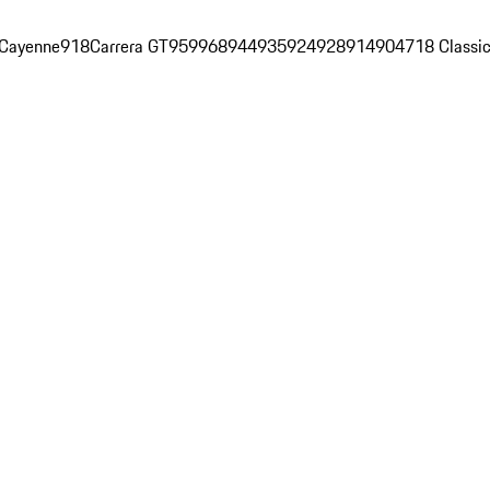
Cayenne
918
Carrera GT
959
968
944
935
924
928
914
904
718 Classi