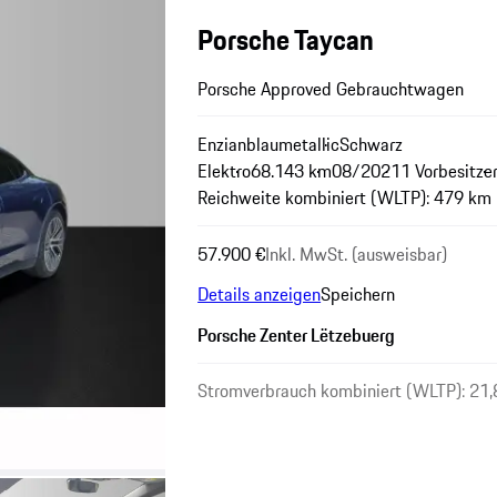
Porsche Taycan
Porsche Approved Gebrauchtwagen
Enzianblaumetallic
Schwarz
Elektro
68.143 km
08/2021
1 Vorbesitze
Reichweite kombiniert (WLTP): 479 km
57.900 €
Inkl. MwSt. (ausweisbar)
Details anzeigen
Speichern
Porsche Zenter Lëtzebuerg
Stromverbrauch kombiniert (WLTP): 21