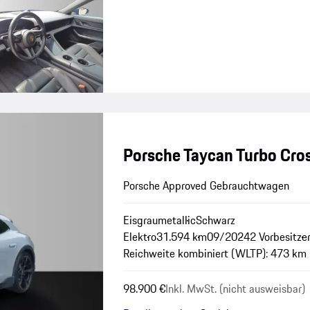
Porsche Taycan Turbo Cro
Porsche Approved Gebrauchtwagen
Eisgraumetallic
Schwarz
Elektro
31.594 km
09/2024
2 Vorbesitze
Reichweite kombiniert (WLTP): 473 km
98.900 €
Inkl. MwSt. (nicht ausweisbar)