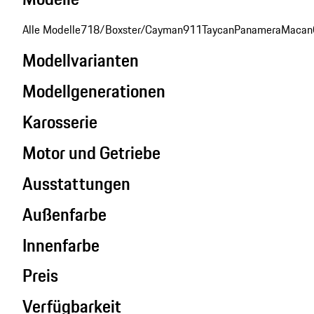
Alle Modelle
718/Boxster/Cayman
911
Taycan
Panamera
Macan
Modellvarianten
Modellgenerationen
Karosserie
Motor und Getriebe
Ausstattungen
Außenfarbe
Innenfarbe
Preis
Verfügbarkeit