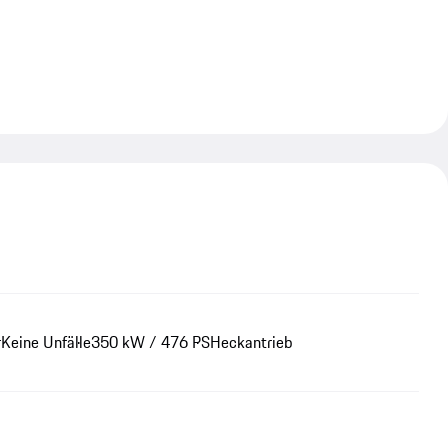
r
Keine Unfälle
350 kW / 476 PS
Heckantrieb