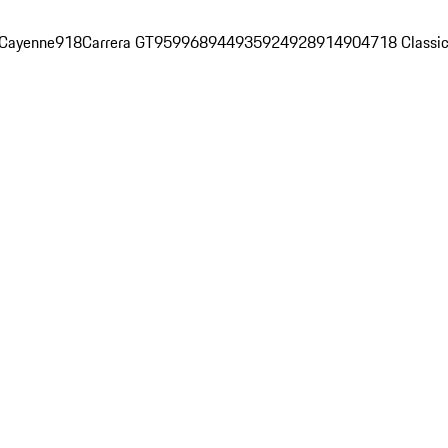
Cayenne
918
Carrera GT
959
968
944
935
924
928
914
904
718 Classi