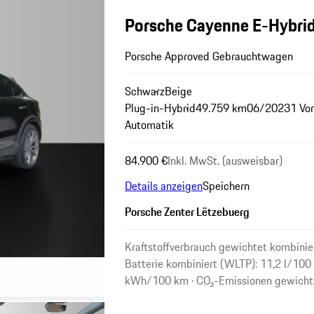
Porsche Cayenne E-Hybrid
Porsche Approved Gebrauchtwagen
Schwarz
Beige
Plug-in-Hybrid
49.759 km
06/2023
1 Vor
Automatik
84.900 €
Inkl. MwSt. (ausweisbar)
Details anzeigen
Speichern
Porsche Zenter Lëtzebuerg
Kraftstoffverbrauch gewichtet kombinier
Batterie kombiniert (WLTP): 11,2 l/100
kWh/100 km · CO₂-Emissionen gewicht