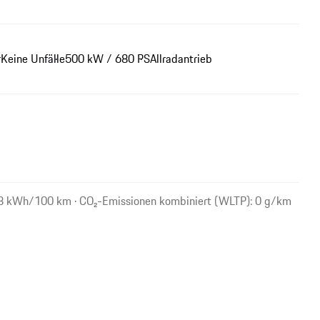
r
Keine Unfälle
500 kW / 680 PS
Allradantrieb
,8 kWh/100 km · CO₂-Emissionen kombiniert (WLTP): 0 g/km