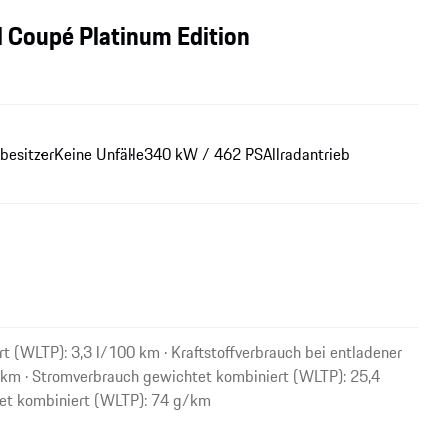
 Coupé Platinum Edition
besitzer
Keine Unfälle
340 kW / 462 PS
Allradantrieb
t (WLTP): 3,3 l/100 km · Kraftstoffverbrauch bei entladener
 km · Stromverbrauch gewichtet kombiniert (WLTP): 25,4
et kombiniert (WLTP): 74 g/km