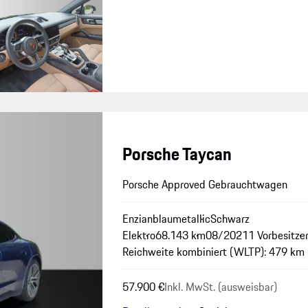
Porsche Taycan
Porsche Approved Gebrauchtwagen
Enzianblaumetallic
Schwarz
Elektro
68.143 km
08/2021
1 Vorbesitze
Reichweite kombiniert (WLTP): 479 km
57.900 €
Inkl. MwSt. (ausweisbar)