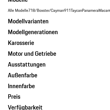
Alle Modelle
718/Boxster/Cayman
911
Taycan
Panamera
Macan
Modellvarianten
Modellgenerationen
Karosserie
Motor und Getriebe
Ausstattungen
Außenfarbe
Innenfarbe
Preis
Verfügbarkeit