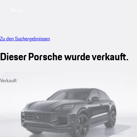
Menü
My saved searches, 0 searches saved
My sa
Zu den Suchergebnissen
Dieser Porsche wurde verkauft.
Verkauft