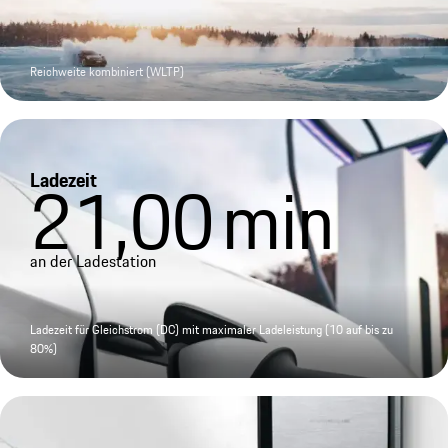
Reichweite kombiniert (WLTP)
Ladezeit
21,00
min
an der Ladestation
Ladezeit für Gleichstrom (DC) mit maximaler Ladeleistung (10 auf bis zu
80%)