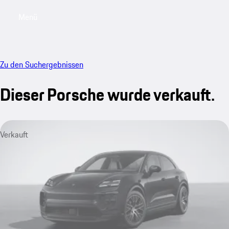
Menü
My saved searches, 0 searches saved
My sa
Zu den Suchergebnissen
Dieser Porsche wurde verkauft.
Verkauft