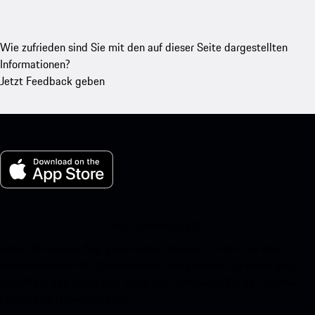
Wie zufrieden sind Sie mit den auf dieser Seite dargestellten
Informationen?
Jetzt Feedback geben
My Porsche für iOS
Laden Sie unsere App ganz einfach herunter, indem Sie den
untenstehenden QR-Code scannen und erhalten Sie sofortigen
Zugriff auf den Apple App Store und verbessern Sie Ihr Porsche-
Erlebnis im Handumdrehen.