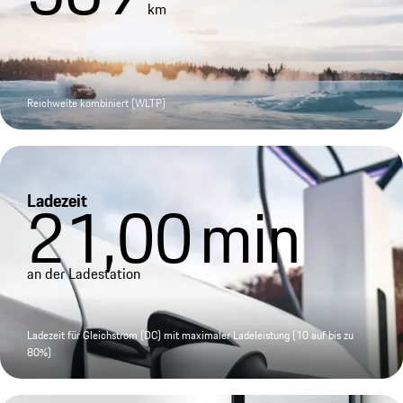
km
Reichweite kombiniert (WLTP)
Ladezeit
21,00
min
an der Ladestation
Ladezeit für Gleichstrom (DC) mit maximaler Ladeleistung (10 auf bis zu
80%)