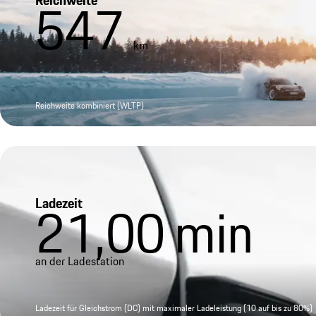
Reichweite
547
km
Reichweite kombiniert (WLTP)
Ladezeit
21,00
min
an der Ladestation
Ladezeit für Gleichstrom (DC) mit maximaler Ladeleistung (10 auf bis zu 80%)