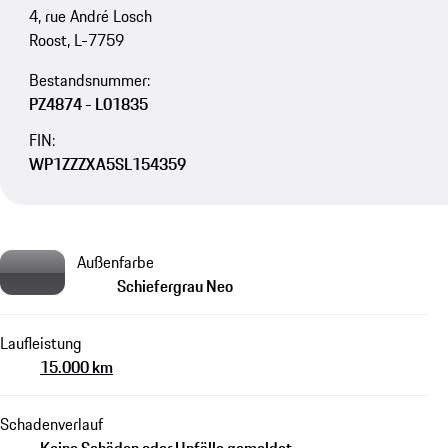
4, rue André Losch
Roost, L-7759
Bestandsnummer:
PZ4874 - L01835
FIN:
WP1ZZZXA5SL154359
Außenfarbe
Schiefergrau Neo
Laufleistung
15.000 km
Schadenverlauf