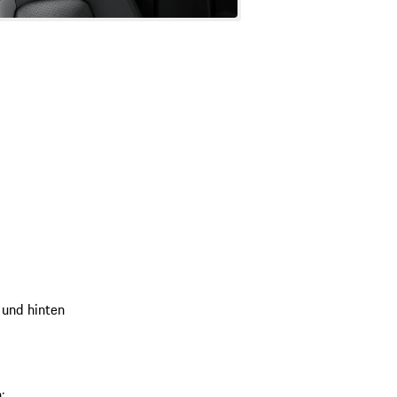
n und hinten
: