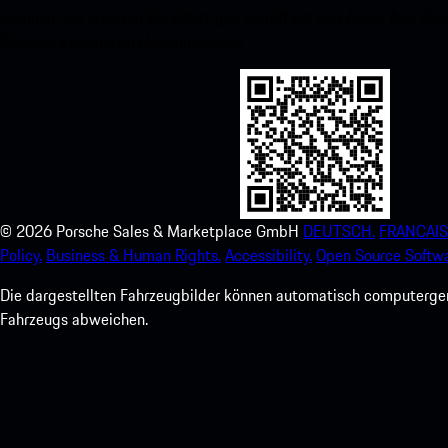
scannen und erhalten Sie sofortigen Zugriff auf den Apple App Stor
Porsche-Erlebnis im Handumdrehen.
©
2026
Porsche Sales & Marketplace GmbH
DEUTSCH.
FRANCAIS
Policy.
Business & Human Rights.
Accessibility.
Open Source Softwa
Die dargestellten Fahrzeugbilder können automatisch computergene
Fahrzeugs abweichen.