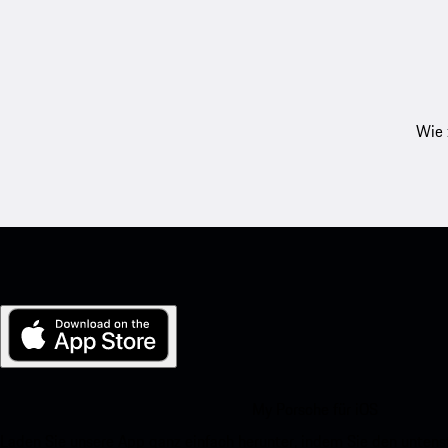
Wie 
My Porsche für iOS
Laden Sie unsere App ganz einfach herunter, indem Sie den unte